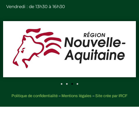
Vendredi : de 13h30 à 16h30
Politique de confidentialité
–
Mentions légales
–
Site crée par IRCF