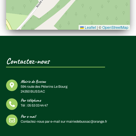
Leaflet
|
©
OpenStreetMap
Contactez-nous
Mairie de Bussac
594 route des Pèlerins Le Bourg
24350 BUSSAC
Par téléphone
Tél :
05 53 03 44 47
Par e-mail
Contactez-nous par e-mail sur
mairiedebussac@orange.fr