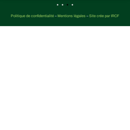
Politique de confidentialité
–
Mentions légales
–
Site crée par IRCF