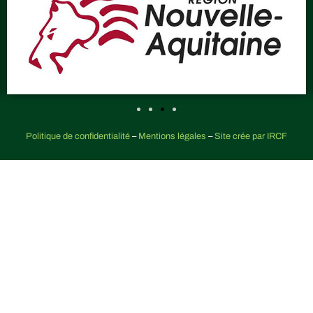
Politique de confidentialité
–
Mentions légales
–
Site crée par IRCF