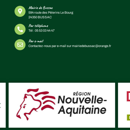
Mairie de Bussac
594 route des Pèlerins Le Bourg
24350 BUSSAC
Par téléphone
Tél :
05 53 03 44 47
Par e-mail
Contactez-nous par e-mail sur
mairiedebussac@orange.fr