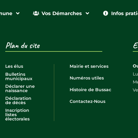
mune
Vos Démarches
Infos prat
Plan du site
E
Ou
Les élus
Mairie et services
Lu
Bulletins
Numéros utiles
municipaux
Me
Déclarer une
Histoire de Bussac
Ve
naissance
Déclaration
Contactez-Nous
de décès
Inscription
listes
électorales