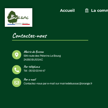
Accueil
La com
Étiqueté
2020
Contactez-nous
Mairie de Bussac
594 route des Pèlerins Le Bourg
24350 BUSSAC
Par téléphone
Tél :
05 53 03 44 47
Par e-mail
Contactez-nous par e-mail sur
mairiedebussac@orange.fr