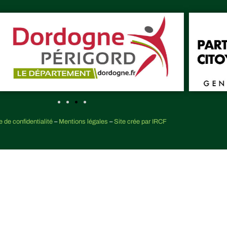
e de confidentialité
–
Mentions légales
–
Site crée par IRCF