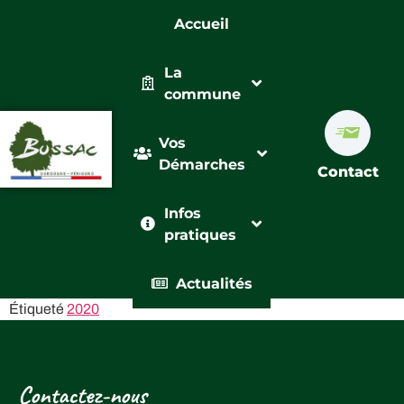
Accueil
La
commune
Vos
Démarches
Contact
Infos
pratiques
Actualités
Étiqueté
2020
Contactez-nous