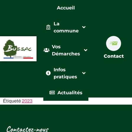
Accueil
La
commune
Vos
Démarches
Contact
Infos
pratiques
Actualités
Étiqueté
2023
Contactez-nous