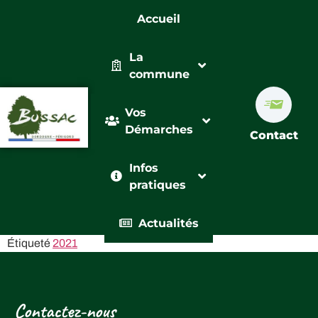
Accueil
La
commune
Vos
Démarches
Contact
Infos
pratiques
Actualités
Étiqueté
2021
Contactez-nous