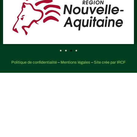
Politique de confidentialité
–
Mentions légales
–
Site crée par IRCF