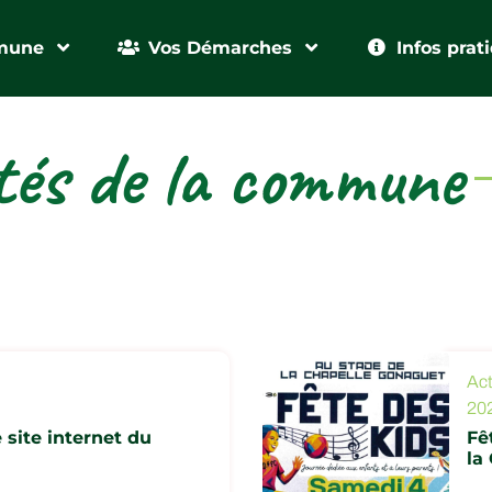
mune
Vos Démarches
Infos prat
tés de la commune
Act
20
 site internet du
Fê
la