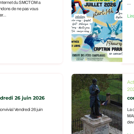
 internet du SMCTOM a
…
ndons de ne pas vous
yer…
Lir
Act
20
dredi 26 juin 2026
co
nvivial Vendredi 26 juin
La 
MAI
dev